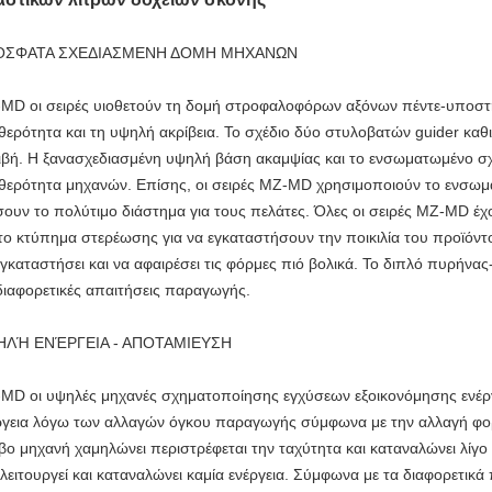
ΟΣΦΑΤΑ ΣΧΕΔΙΑΣΜΕΝΗ ΔΟΜΗ ΜΗΧΑΝΩΝ
MD οι σειρές υιοθετούν τη δομή στροφαλοφόρων αξόνων πέντε-υποστή
θερότητα και τη υψηλή ακρίβεια. Το σχέδιο δύο στυλοβατών guider καθ
ιβή. Η ξανασχεδιασμένη υψηλή βάση ακαμψίας και το ενσωματωμένο σ
θερότητα μηχανών. Επίσης, οι σειρές MZ-MD χρησιμοποιούν το ενσωμα
ουν το πολύτιμο διάστημα για τους πελάτες. Όλες οι σειρές MZ-MD έ
 το κτύπημα στερέωσης για να εγκαταστήσουν την ποικιλία του προϊόντ
εγκαταστήσει και να αφαιρέσει τις φόρμες πιό βολικά. Το διπλό πυρήνα
 διαφορετικές απαιτήσεις παραγωγής.
ΗΛΉ ΕΝΈΡΓΕΙΑ - ΑΠΟΤΑΜΙΕΥΣΗ
MD οι υψηλές μηχανές σχηματοποίησης εγχύσεων εξοικονόμησης ενέρ
ργεια λόγω των αλλαγών όγκου παραγωγής σύμφωνα με την αλλαγή φορ
βο μηχανή χαμηλώνει περιστρέφεται την ταχύτητα και καταναλώνει λίγο
 λειτουργεί και καταναλώνει καμία ενέργεια. Σύμφωνα με τα διαφορετικ