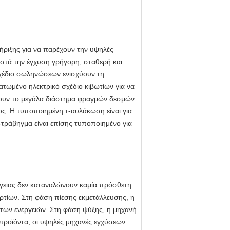
ριξης για να παρέχουν την υψηλές
ιστά την έγχυση γρήγορη, σταθερή και
χέδιο σωληνώσεων ενισχύουν τη
τωμένο ηλεκτρικό σχέδιο κιβωτίων για να
χουν το μεγάλα διάστημα φραγμών δεσμών
ος. Η τυποποιημένη τ-αυλάκωση είναι για
ς-τράβηγμα είναι επίσης τυποποιημένο για
γειας δεν καταναλώνουν καμία πρόσθετη
τίων. Στη φάση πίεσης εκμετάλλευσης, η
 των ενεργειών. Στη φάση ψύξης, η μηχανή
ά προϊόντα, οι υψηλές μηχανές εγχύσεων