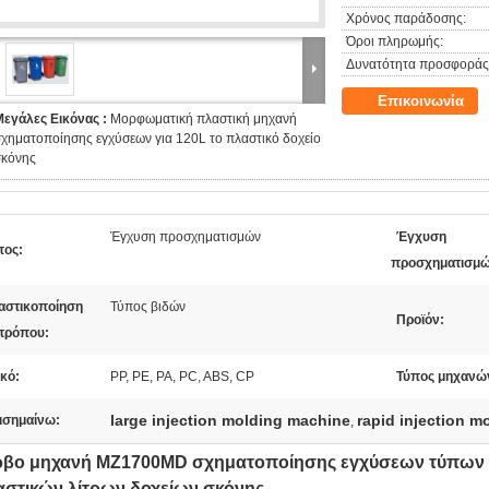
Χρόνος παράδοσης:
Όροι πληρωμής:
Δυνατότητα προσφοράς
Επικοινωνία
Μεγάλες Εικόνας :
Μορφωματική πλαστική μηχανή
χηματοποίησης εγχύσεων για 120L το πλαστικό δοχείο
σκόνης
Έγχυση προσχηματισμών
Έγχυση
πος:
προσχηματισμώ
αστικοποίηση
Τύπος βιδών
Προϊόν:
 τρόπου:
κό:
PP, PE, PA, PC, ABS, CP
Τύπος μηχανώ
large injection molding machine
rapid injection 
ισημαίνω:
,
ρβο μηχανή MZ1700MD σχηματοποίησης εγχύσεων τύπων π
αστικών λίτρων δοχείων σκόνης