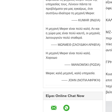
εξο
υπηρεσίας τους. Λύνουν πάντα τα
όφε
προβλήματα για μας εγκαίρως, έτσι
συστήνω ιδιαίτερα τη μηχανή Meper.
ΚΑ
—— KUMAR (ΙΝΔΊΑ)
Η μηχανή Meper είναι πολύ καλή. Αν και
MZ-
η χώρα μας είναι πολύ καυτή, οι μηχανές
λειτουργούν πολύ σταθερά.
περ
πίε
—— ΜΩΆΜΕΘ (ΣΑΟΥΔΙΚΗ ΑΡΑΒΊΑ)
αντ
Η μηχανή Meper είναι πολύ καλή.
Хорошо
ΓΡ
—— IWANOWSKI (ΡΩΣΙΑ)
Meper, καλή μηχανή, καλή υπηρεσία.
Κοσ
επι
—— JOHN (ΝΟΤΙΑ ΑΦΡΙΚΉ)
ταχ
βελ
Είμαι Online Chat Now