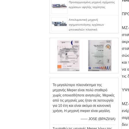
Προσαρμοσμένη μηχανή σχήματος
εγχύσεων υψηλής ταχύτητας
ΠΡ
Απολυμαντική μηχανή
σχηματοποίησης εγχύσεων
MZ-
μπουκαλιών πλαστική
στα
ακρ
στα
σώσ
και
να 
τις
Το μεγαλύτερο πλεονέκτημα της
ΥΨ
μηχανής Meper είναι πολύ σταθερό
χωρίς οποιεσδήποτε ανησυχίες. Μερικές
από τις μηχανές μας ήταν σε λειτουργία
MZ-
για 10 έτη και είναι ακόμα σε κανονική
ενέ
χρήση. Η μηχανή meper είναι μεγάλη.
σερ
—— JOSE (ΒΡΑΖΙΛΙΑ)
δεν
Συμπαθώ τις μηχανές Meper λόγω της