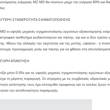
ικονόμησης ενέργειας MZ-MD θα σώσουν μέχρι την ενέργεια 80% και θα
λος.
ΛΥΤΕΡΗ ΣΤΑΘΕΡΟΤΗΤΑ ΣΧΗΜΑΤΟΠΟΙΗΣΗΣ
MD οι υψηλές μηχανές σχηματοποίησης εγχύσεων εξοικονόμησης ενέργει
ιστροφικό αισθητήρα κωδικοποιητών και πίεσης, και και οι δύο πρέπει
σης. Μέσω της αλλαγής της ταχύτητας και της ροπής, υψηλών - η ποιοτ
ίστοιχες προσαρμογές ροής και πίεσης για να φθάσει στα αποτελέσματα
ΗΓΟΡΗ ΑΠΑΝΤΗΣΗ
τίζει μόνο 0.05s για τις υψηλές μηχανές σχηματοποίησης εγχύσεων εξ
τύχει τη μέγιστη παραγωγή. Σε σύγκριση με τις συμβατικές υδραυλικές
ύτητα απάντησής τους έχει επιταχυθεί προφανώς και το κύκλος ζωών π
τιώσει την αποδοτικότητα παραγωγής.