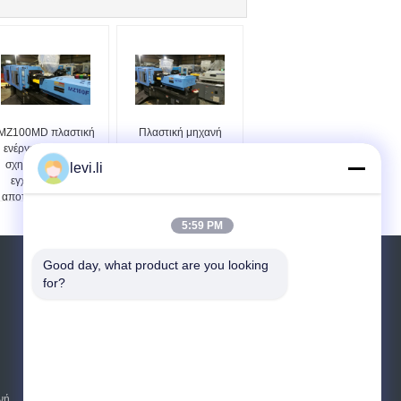
MZ100MD πλαστική
Πλαστική μηχανή
ενέργεια μηχανών
σχηματοποίησης
σχηματοποίησης
εγχύσεων τύπων βιδών
levi.li
εγχύσεων - CE
για τον προσχηματισμό
αποταμίευσης ISO
MZ100MD
5:59 PM
Good day, what product are you looking 
Αίτηση κράτησης
for?
Στείλετε
E-Mail
Sitemap
|
νή