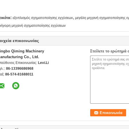
,
τικέτα:
εξοπλισμός σχηματοποίησης εγχύσεων
μεγάλη μηχανή σχηματοποίησης ε
ρήγορη μηχανή σχηματοποίησης εγχύσεων
οιχεία επικοινωνίας
ingbo Qiming Machinery
Στείλετε το ερώτημά 
anufacturing Co., Ltd.
πεύθυνος Επικοινωνίας:
Levi.Li
ηλ.::
86-13396686968
αξ:
86-574-81688011