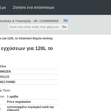
ή με
Ζητήστε ένα απόσπασμα
Πωλήσεις & Υποστήριξη：
86--13396686968
Go
για 120L το πλαστικό δοχείο σκόνης
εγχύσεων για 120L το
Κίνα
MINZEN
ISO,CE
MZ1700MD
ς Όροι:
min:
1 ομάδα
Price negotiation
τυποποιημένο λογισμικό κατά την
ς:
εξαγωγή