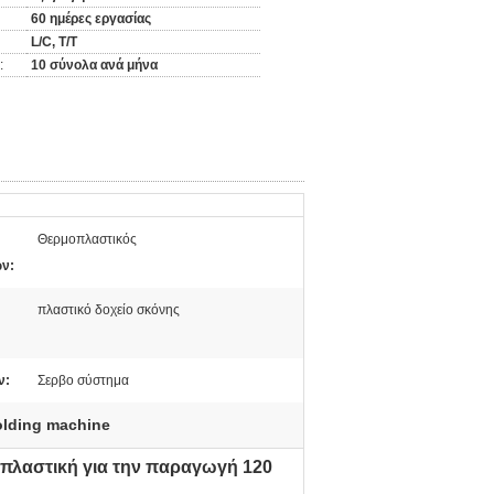
60 ημέρες εργασίας
L/C, T/T
:
10 σύνολα ανά μήνα
Θερμοπλαστικός
ν:
πλαστικό δοχείο σκόνης
ν:
Σερβο σύστημα
molding machine
λαστική για την παραγωγή 120