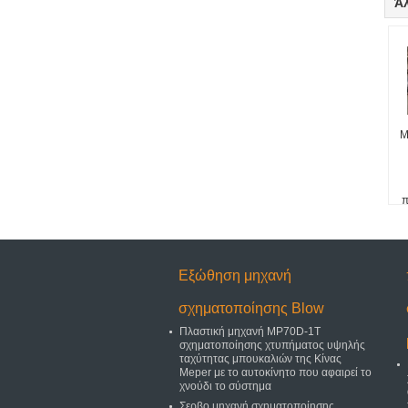
Ά
M
π
Εξώθηση μηχανή
σχηματοποίησης Blow
Πλαστική μηχανή MP70D-1T
σχηματοποίησης χτυπήματος υψηλής
ταχύτητας μπουκαλιών της Κίνας
Meper με το αυτοκίνητο που αφαιρεί το
χνούδι το σύστημα
Σερβο μηχανή σχηματοποίησης