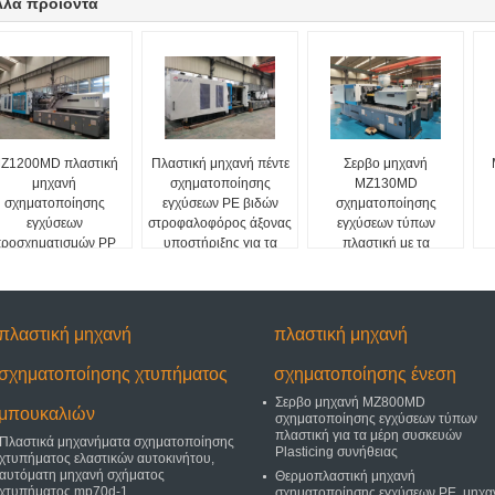
λλα προϊόντα
Z1200MD πλαστική
Πλαστική μηχανή πέντε
Σερβο μηχανή
μηχανή
σχηματοποίησης
MZ130MD
σχηματοποίησης
εγχύσεων PE βιδών
σχηματοποίησης
εγχύσεων
στροφαλοφόρος άξονας
εγχύσεων τύπων
ροσχηματισμών PP
υποστήριξης για τα
πλαστική με τα
για την έδρα με τον
πλαστικά δοχεία
πρότυπα NR12
αισθητήρα πίεσης
πλαστική μηχανή
πλαστική μηχανή
σχηματοποίησης χτυπήματος
σχηματοποίησης ένεση
Σερβο μηχανή MZ800MD
μπουκαλιών
σχηματοποίησης εγχύσεων τύπων
πλαστική για τα μέρη συσκευών
Πλαστικά μηχανήματα σχηματοποίησης
Plasticing συνήθειας
χτυπήματος ελαστικών αυτοκινήτου,
αυτόματη μηχανή σχήματος
Θερμοπλαστική μηχανή
χτυπήματος mp70d-1
σχηματοποίησης εγχύσεων PE, μηχα