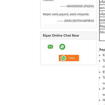
υδρ
—— IWANOWSKI (ΡΩΣΙΑ)
αντ
υδρ
Meper, καλή μηχανή, καλή υπηρεσία.
ανά
—— JOHN (ΝΟΤΙΑ ΑΦΡΙΚΉ)
δαχ
Λί
Είμαι Online Chat Now
Χαρ
Κ
Τ
υ
Ε
Τ
τ
Ρ
κ
H