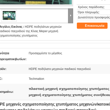
Χρόνος παράδοσης:
Όροι πληρωμής:
Δυνατότητα προσφοράς
Επικοινωνία
Μεγάλες Εικόνας :
HDPE ποδηλάτων μηχανών
αιδικού παιχνιδιού της Κίνας Meper μηχανή
σχηματοποίησης χτυπήματος
ανότητα
Προσαρμόστε το μέγεθος
ορευματοκιβωτίων:
οϊόν:
HDPE ποδήλατο μηχανών παιδικού παιχνιδιού
C:
Techmation
πλαστική μηχανή σχηματοποίησης χτυπήματος
ισημαίνω:
μηχανή σχηματοποίησης χτυπήματος συνήθεια
PE μηχανές σχηματοποίησης χτυπήματος μηχανών/κατοικ