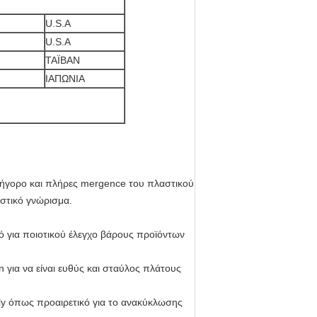
U.S.A
U.S.A
ΤΑΪΒΑΝ
ΙΑΠΩΝΙΑ
 γρήγορο και πλήρες mergence του πλαστικού
ιστικό γνώρισμα.
ό για ποιοτικού έλεγχο βάρους προϊόντων
 για να είναι ευθύς και σταύλος πλάτους
olly όπως προαιρετικό για το ανακύκλωσης