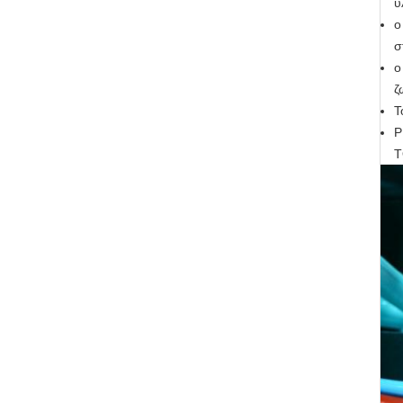
υ
ο
σ
ο
ζ
Τ
P
Τ