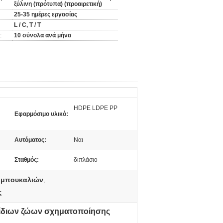
ξύλινη (πρότυπα) (προαιρετική)
25-35 ημέρες εργασίας
L / C, T / T
:
10 σύνολα ανά μήνα
HDPE LDPE PP
Εφαρμόσιμο υλικό:
Αυτόματος:
Ναι
Σταθμός:
διπλάσιο
 μπουκαλιών
,
ς
ίδιων ζώων σχηματοποίησης