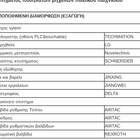
υπήματος ποδηλάτων μηχανών παιδικού παιχνιδιού
ΠΟΠΟΙΗΜΕΝΗ ΔΙΑΜΟΡΦΩΣΗ (ΕΞΑΓΩΓΗ)
γχος sytem
λογιστής (οθόνη PLC&touchable)
TECHMATION
ριχθείτε
LG
μμικός μετατροπέας
Novetechinic
κόπτης κτυπήματος
SCHNERIDER
η εξώθησης
α και βαρέλι
JINXING
ώτιο εργαλείων
JIANGWEI
στροφέας
DELTA
οκίνητο σύστημα
βίδα ρύθμισης Τύπου
AIRTAC
ινδρος
AIRTAC
βίδα ρυθμιστικών βαλβίδων
AIRTAC
υματική βαλβίδα
REXROTH