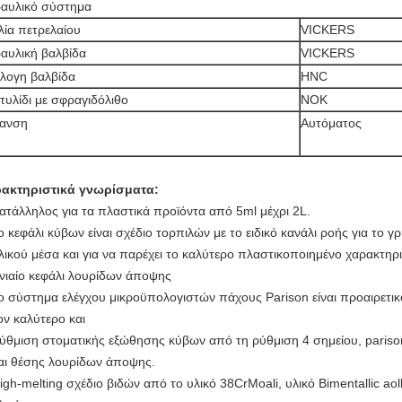
αυλικό σύστημα
λία πετρελαίου
VICKERS
αυλική βαλβίδα
VICKERS
λογη βαλβίδα
HNC
τυλίδι με σφραγιδόλιθο
NOK
πανση
Αυτόματος
ακτηριστικά γνωρίσματα:
ατάλληλος για τα πλαστικά προϊόντα από 5ml μέχρι 2L.
ο κεφάλι κύβων είναι σχέδιο τορπιλών με το ειδικό κανάλι ροής για το
λικού μέσα και για να παρέχει το καλύτερο πλαστικοποιημένο χαρακτηρ
νιαίο κεφάλι λουρίδων άποψης
ο σύστημα ελέγχου μικροϋπολογιστών πάχους Parison είναι προαιρετικ
ον καλύτερο και
ύθμιση στοματικής εξώθησης κύβων από τη ρύθμιση 4 σημείου, parison
αι θέσης λουρίδων άποψης.
igh-melting σχέδιο βιδών από το υλικό 38CrMoali, υλικό Bimentallic a