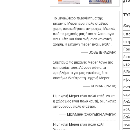
χτ
ΤΥ
Το μεγαλύτερο πλεονέκτημα της
μηχανής Meper είναι πολύ σταθερό
έλε
χωρίς οποιεσδήποτε ανησυχίες. Μερικές
υπο
από τις μηχανές μας ήταν σε λειτουργία
για 10 έτη και είναι ακόμα σε κανονική
στη
χρήση. Η μηχανή meper είναι μεγάλη.
Γρα
—— JOSE (ΒΡΑΖΙΛΙΑ)
δια
Συμπαθώ τις μηχανές Meper λόγω της
μέρ
υπηρεσίας τους. Λύνουν πάντα τα
βίδ
προβλήματα για μας εγκαίρως, έτσι
συστήνω ιδιαίτερα τη μηχανή Meper.
κιβ
—— KUMAR (ΙΝΔΊΑ)
ανα
αερ
Η μηχανή Meper είναι πολύ καλή. Αν και
η χώρα μας είναι πολύ καυτή, οι μηχανές
βαλ
λειτουργούν πολύ σταθερά.
κύλ
—— ΜΩΆΜΕΘ (ΣΑΟΥΔΙΚΗ ΑΡΑΒΊΑ)
βαλ
πνε
Η μηχανή Meper είναι πολύ καλή.
Хорошо