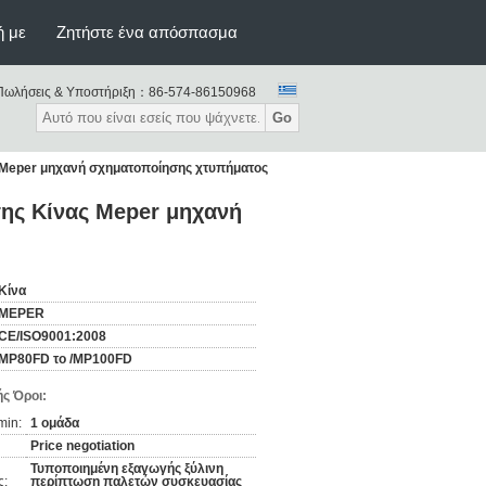
ή με
Ζητήστε ένα απόσπασμα
Πωλήσεις & Υποστήριξη：
86-574-86150968
Go
 Meper μηχανή σχηματοποίησης χτυπήματος
ης Κίνας Meper μηχανή
Κίνα
MEPER
CE/ISO9001:2008
MP80FD το /MP100FD
ς Όροι:
min:
1 ομάδα
Price negotiation
Τυποποιημένη εξαγωγής ξύλινη
ς:
περίπτωση παλετών συσκευασίας