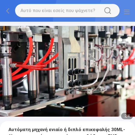
2
/
4
Αυτόματη μηχανή ενιαίο ή διπλό επικεφαλής 30ML-