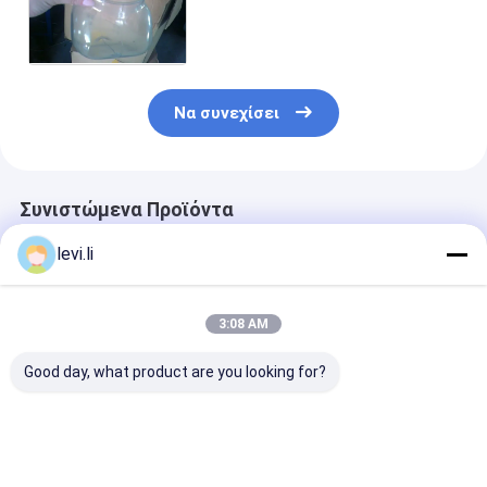
σχηματοποίησης χτυπήματος
εξώθησης PVC της Κίνας
Meper
Να συνεχίσει
Συνιστώμενα Προϊόντα
levi.li
3:08 AM
Good day, what product are you looking for?
MP100FD Μηχανή
Μηχανή παραγωγής
Πλήρως Αυτό
χύτευσης με
πλαστικών φιαλών
Μηχανή Φυση
εξάντληση για
MP100FD με 3
Εξώθησης για
πλαστικά δοχεία
κεφαλές μήτρας
Δοχεία 10L