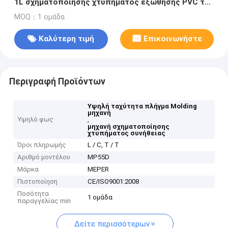
1L σχηματοποίησης χτυπήματος εξώθησης PVC της
Κίνας Meper
MOQ：1 ομάδα
Καλύτερη τιμή
Επικοινωνήστε
Περιγραφή Προϊόντων
Υψηλή ταχύτητα πλήγμα Molding
μηχανή
Υψηλό φως
,
μηχανή σχηματοποίησης
χτυπήματος συνήθειας
Όροι πληρωμής
L / C, T / T
Αριθμό μοντέλου
MP55D
Μάρκα
MEPER
Πιστοποίηση
CE/ISO9001:2008
Ποσότητα
1 ομάδα
παραγγελίας min
Δείτε περισσότερων