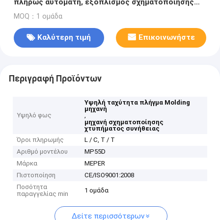
πλήρως αυτόματη, εξοπλισμός σχηματοποίησης
χτυπήματος υλικό κεφάλι Thriple 2 στρώματος
MOQ：1 ομάδα
Καλύτερη τιμή
Επικοινωνήστε
Περιγραφή Προϊόντων
Υψηλή ταχύτητα πλήγμα Molding
μηχανή
Υψηλό φως
,
μηχανή σχηματοποίησης
χτυπήματος συνήθειας
Όροι πληρωμής
L / C, T / T
Αριθμό μοντέλου
MP55D
Μάρκα
MEPER
Πιστοποίηση
CE/ISO9001:2008
Ποσότητα
1 ομάδα
παραγγελίας min
Δείτε περισσότερων