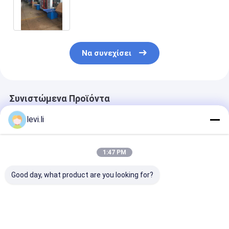
εξοπλισμός σχηματοποίησης
χτυπήματος υλικό κεφάλι Thriple 2
στρώματος
Να συνεχίσει
Συνιστώμενα Προϊόντα
levi.li
1:47 PM
Good day, what product are you looking for?
MP100FD Μηχανή
Μηχανή παραγωγής
Πλήρως Αυτό
χύτευσης με
πλαστικών φιαλών
Μηχανή Φυση
εξάντληση για
MP100FD με 3
Εξώθησης για
πλαστικά δοχεία
κεφαλές μήτρας
Δοχεία 10L