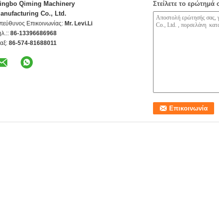
ingbo Qiming Machinery
Στείλετε το ερώτημά 
anufacturing Co., Ltd.
πεύθυνος Επικοινωνίας:
Mr. Levi.Li
ηλ.::
86-13396686968
αξ:
86-574-81688011