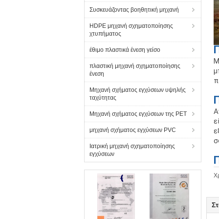
Συσκευάζοντας βοηθητική μηχανή
HDPE μηχανή σχηματοποίησης
χτυπήματος
Π
έθιμο πλαστικά ένεση γείσο
Μ
πλαστική μηχανή σχηματοποίησης
μ
ένεση
π
Μηχανή σχήματος εγχύσεων υψηλής
ταχύτητας
Α
Μηχανή σχήματος εγχύσεων της PET
ε
μηχανή σχήματος εγχύσεων PVC
ε
σ
Ιατρική μηχανή σχηματοποίησης
εγχύσεων
Π
Χ
Στ