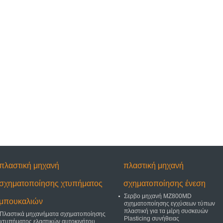
πλαστική μηχανή
πλαστική μηχανή
σχηματοποίησης χτυπήματος
σχηματοποίησης ένεση
Σερβο μηχανή MZ800MD
μπουκαλιών
σχηματοποίησης εγχύσεων τύπων
πλαστική για τα μέρη συσκευών
Πλαστικά μηχανήματα σχηματοποίησης
Plasticing συνήθειας
χτυπήματος ελαστικών αυτοκινήτου,