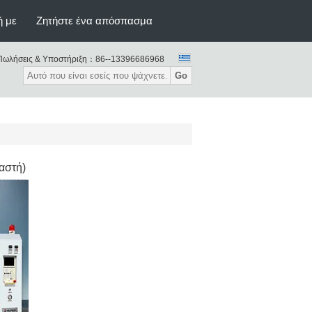
ή με
Ζητήστε ένα απόσπασμα
Πωλήσεις & Υποστήριξη：
86--13396686968
Go
αστή)