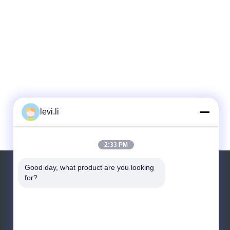
levi.li
2:33 PM
Good day, what product are you looking 
Αίτηση κράτησης
for?
Στείλετε
sgs