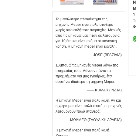
N
M
Υ
Το μεγαλύτερο πλεονέκτημα της
Τ
μηχανής Meper είναι πολύ σταθερό
Φ
χωρίς οποιεσδήποτε ανησυχίες. Μερικές
από τις μηχανές μας ήταν σε λειτουργία
για 10 έτη και είναι ακόμα σε κανονική
χρήση. Η μηχανή meper είναι μεγάλη.
—— JOSE (ΒΡΑΖΙΛΙΑ)
Συμπαθώ τις μηχανές Meper λόγω της
υπηρεσίας τους. Λύνουν πάντα τα
προβλήματα για μας εγκαίρως, έτσι
συστήνω ιδιαίτερα τη μηχανή Meper.
—— KUMAR (ΙΝΔΊΑ)
Η μηχανή Meper είναι πολύ καλή. Αν και
η χώρα μας είναι πολύ καυτή, οι μηχανές
λειτουργούν πολύ σταθερά.
—— ΜΩΆΜΕΘ (ΣΑΟΥΔΙΚΗ ΑΡΑΒΊΑ)
Η μηχανή Meper είναι πολύ καλή.
Хорошо