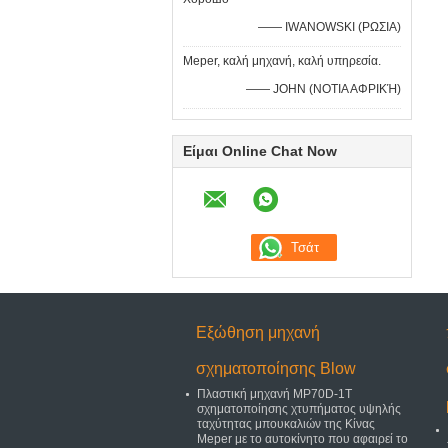
—— IWANOWSKI (ΡΩΣΙΑ)
Meper, καλή μηχανή, καλή υπηρεσία.
—— JOHN (ΝΟΤΙΑ ΑΦΡΙΚΉ)
Είμαι Online Chat Now
Εξώθηση μηχανή
σχηματοποίησης Blow
Πλαστική μηχανή MP70D-1T
σχηματοποίησης χτυπήματος υψηλής
ταχύτητας μπουκαλιών της Κίνας
Meper με το αυτοκίνητο που αφαιρεί το