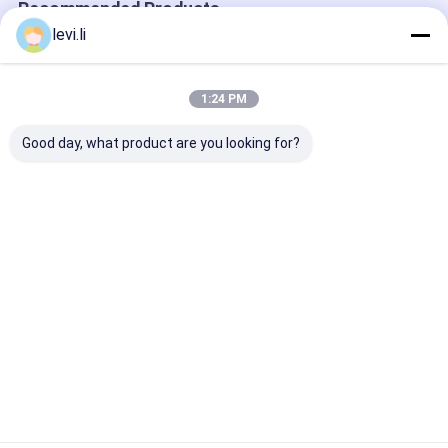
Recommended Products
levi.li
1:24 PM
Good day, what product are you looking for?
Γρήγορη αλλαγή
Μεγάλη απόδοση
Αυτόματη μηχ
μούχλας με
85kg/h PE
διπλό σταθμό,
εκτόξευση 100mm
εκχυλιστική μηχανή
συνολική ισχύ
MP100FD
χύτευσης
σετ καλούπια
Αποστολή ερώτησης
Αποστολή ερώτησης
Αποστολή ε
Αρχική
Περίπου
επαφή
Desktop
Σελίδα
εμείς
Site
Sitemap
Privacy Policy
Ποιότητα
Εξώθηση μηχανή σχηματοποίησης Blow
Κίνα
εργοστάσιο.Copyright © 2026 Ningbo Qiming Machinery
Manufacturing Co., Ltd.. All Rights Reserved.