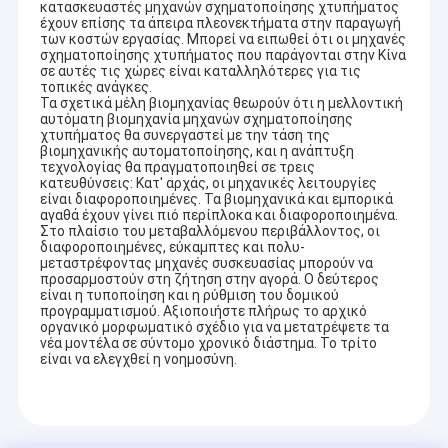
κατασκευαστές μηχανών σχηματοποίησης χτυπήματος
έχουν επίσης τα άπειρα πλεονεκτήματα στην παραγωγή
των κοστών εργασίας. Μπορεί να ειπωθεί ότι οι μηχανές
σχηματοποίησης χτυπήματος που παράγονται στην Κίνα
σε αυτές τις χώρες είναι καταλληλότερες για τις
τοπικές ανάγκες.
Τα σχετικά μέλη βιομηχανίας θεωρούν ότι η μελλοντική
αυτόματη βιομηχανία μηχανών σχηματοποίησης
χτυπήματος θα συνεργαστεί με την τάση της
βιομηχανικής αυτοματοποίησης, και η ανάπτυξη
τεχνολογίας θα πραγματοποιηθεί σε τρεις
κατευθύνσεις: Κατ' αρχάς, οι μηχανικές λειτουργίες
είναι διαφοροποιημένες. Τα βιομηχανικά και εμπορικά
αγαθά έχουν γίνει πιό περίπλοκα και διαφοροποιημένα.
Στο πλαίσιο του μεταβαλλόμενου περιβάλλοντος, οι
διαφοροποιημένες, εύκαμπτες και πολυ-
μεταστρέφοντας μηχανές συσκευασίας μπορούν να
προσαρμοστούν στη ζήτηση στην αγορά. Ο δεύτερος
είναι η τυποποίηση και η ρύθμιση του δομικού
προγραμματισμού. Αξιοποιήστε πλήρως το αρχικό
οργανικό μορφωματικό σχέδιο για να μετατρέψετε τα
νέα μοντέλα σε σύντομο χρονικό διάστημα. Το τρίτο
είναι να ελεγχθεί η νοημοσύνη.