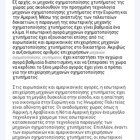
Εξ αρχής, οι μηχανές σχηματοποίησης χτυπήματος της
χώρας μας ακολουθούν την προηγμένη τεχνολογία
μηχανών σχηματοποίησης χτυπήματος στην Ευρώπη και
την Αμερική. Μέσω της ανάπτυξης των τελευταίων
δεκαετιών, η παραγωγή της εσωτερικής μηχανής
σχηματοποίησης χτυπήματος έχει γίνει βαθμιαία ένα
κλίμα. Η εσωτερική αγορά μηχανών σχηματοποίησης
χτυπήματος έχει εξουσιαστεί επίσης από τις
ευρωπαϊκές και αμερικανικές επιχειρήσεις μηχανών
σχηματοποίησης χτυπήματος στο δικαστήριο. Ακριβώς
ο αυξανόμενος αριθμός επιχειρήσεων
μηχανών
έχει καταστήσει την εγχώρια
σχηματοποίησης χτυπήματος
αγορά βαθμιαία διαποτισμένη, και να ξεπεράσει τη χώρα
να κερδίσει το ξένο μερίδιο αγοράς έχει γίνει α πρέπει
για την επιχείρηση μηχανών σχηματοποίησης
χτυπήματος.
Στις ευρωπαϊκές και αμερικανικές αγορές, η εσωτερική
επιχείρηση μηχανών σχηματοποίησης χτυπήματος έχει
ακόμα τη μεγάλη δυσκολία στην είσοδο, και η απαίτηση
για οικονομία στην Ευρώπη και τις Ηνωμένες Πολιτείες
είναι αδύνατη φέτος. Οι αναδυόμενες χώρες όπως η
Αφρική, η Αραβία και η Νότια Αμερική έχουν ένα μεγάλο
τεχνολογικό χάσμα με τους εσωτερικούς
κατασκευαστές στην τεχνολογία παραγωγής των
μηχανών σχηματοποίησης χτυπήματος. Επιπλέον, έναντι
των ευρωπαϊκών και αμερικανικών επιχειρήσεων
μηχανών σχηματοποίησης χτυπήματος, οι εσωτερικοί