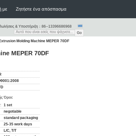
ή με
Ζητήστε ένα απόσπασμα
Πωλήσεις & Υποστήριξη：
86--13396686968
Go
ty Extrusion Molding Machine MEPER 70DF
chine MEPER 70DF
R
O9001:2008
FD
ς Όροι:
:
1 set
negotiable
standard packaging
25-35 work days
L/C, T/T