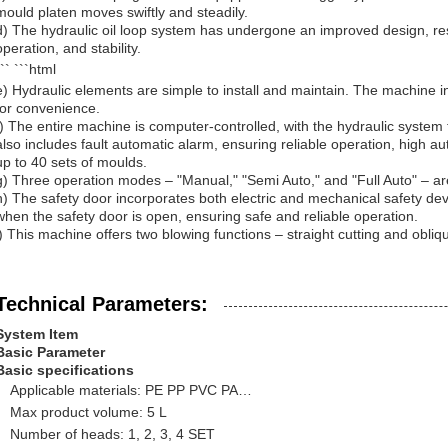
mould platen moves swiftly and steadily.
d) The hydraulic oil loop system has undergone an improved design, res
operation, and stability.
``` ```html
e) Hydraulic elements are simple to install and maintain. The machine 
for convenience.
f) The entire machine is computer-controlled, with the hydraulic system f
also includes fault automatic alarm, ensuring reliable operation, high aut
up to 40 sets of moulds.
g) Three operation modes – "Manual," "Semi Auto," and "Full Auto" – are 
h) The safety door incorporates both electric and mechanical safety dev
when the safety door is open, ensuring safe and reliable operation.
i) This machine offers two blowing functions – straight cutting and obliqu
Technical Parameters:
System Item
Basic Parameter
Basic specifications
Applicable materials: PE PP PVC PA…
Max product volume: 5 L
Number of heads: 1, 2, 3, 4 SET