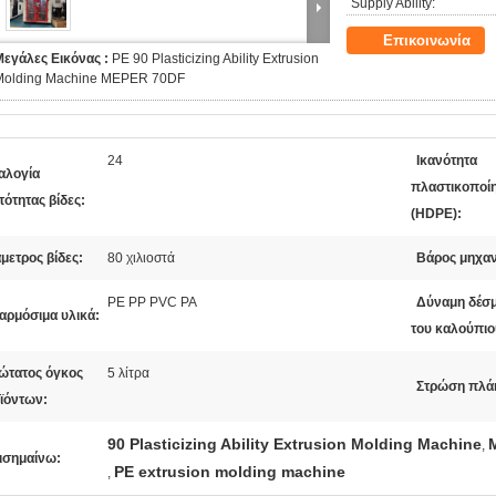
Supply Ability:
Επικοινωνία
Μεγάλες Εικόνας :
PE 90 Plasticizing Ability Extrusion
Molding Machine MEPER 70DF
24
Ικανότητα
αλογία
πλαστικοποί
τότητας βίδες:
(HDPE):
μετρος βίδες:
80 χιλιοστά
Βάρος μηχαν
PE PP PVC PA
Δύναμη δέσ
αρμόσιμα υλικά:
του καλούπιο
ώτατος όγκος
5 λίτρα
Στρώση πλά
ϊόντων:
90 Plasticizing Ability Extrusion Molding Machine
,
ισημαίνω:
PE extrusion molding machine
,