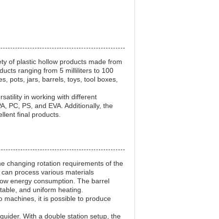
ty of plastic hollow products made from
ucts ranging from 5 milliliters to 100
, pots, jars, barrels, toys, tool boxes,
atility in working with different
PA, PC, PS, and EVA. Additionally, the
lent final products.
the changing rotation requirements of the
o can process various materials
and low energy consumption. The barrel
stable, and uniform heating.
o machines, it is possible to produce
guider. With a double station setup, the