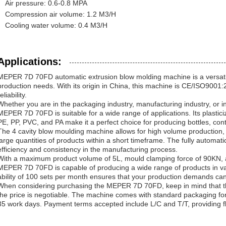
Air pressure: 0.6-0.8 MPA
Compression air volume: 1.2 M3/H
Cooling water volume: 0.4 M3/H
Applications:
MEPER 7D 70FD automatic extrusion blow molding machine is a versatile 
production needs. With its origin in China, this machine is CE/ISO9001:2
eliability.
Whether you are in the packaging industry, manufacturing industry, or in
MEPER 7D 70FD is suitable for a wide range of applications. Its plasticiz
PE, PP, PVC, and PA make it a perfect choice for producing bottles, cont
The 4 cavity blow moulding machine allows for high volume production, m
large quantities of products within a short timeframe. The fully automat
efficiency and consistency in the manufacturing process.
With a maximum product volume of 5L, mould clamping force of 90KN, 
MEPER 7D 70FD is capable of producing a wide range of products in var
ability of 100 sets per month ensures that your production demands can 
When considering purchasing the MEPER 7D 70FD, keep in mind that th
the price is negotiable. The machine comes with standard packaging for s
35 work days. Payment terms accepted include L/C and T/T, providing fle