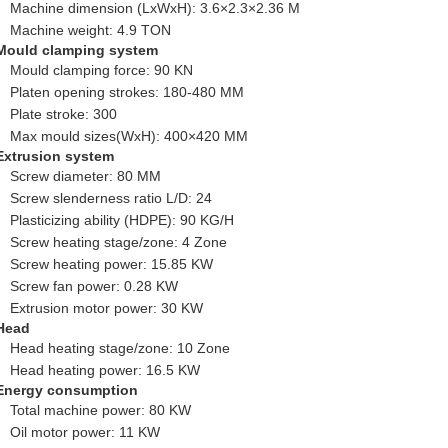
Machine dimension (LxWxH): 3.6×2.3×2.36 M
Machine weight: 4.9 TON
Mould clamping system
Mould clamping force: 90 KN
Platen opening strokes: 180-480 MM
Plate stroke: 300
Max mould sizes(WxH): 400×420 MM
Extrusion system
Screw diameter: 80 MM
Screw slenderness ratio L/D: 24
Plasticizing ability (HDPE): 90 KG/H
Screw heating stage/zone: 4 Zone
Screw heating power: 15.85 KW
Screw fan power: 0.28 KW
Extrusion motor power: 30 KW
Head
Head heating stage/zone: 10 Zone
Head heating power: 16.5 KW
Energy consumption
Total machine power: 80 KW
Oil motor power: 11 KW