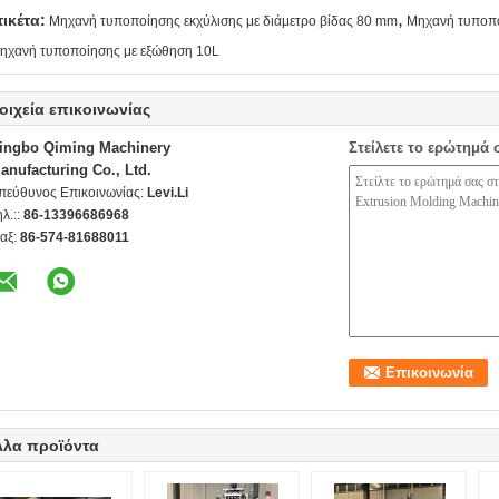
,
τικέτα:
Μηχανή τυποποίησης εκχύλισης με διάμετρο βίδας 80 mm
Μηχανή τυποπο
ηχανή τυποποίησης με εξώθηση 10L
οιχεία επικοινωνίας
ingbo Qiming Machinery
Στείλετε το ερώτημά 
anufacturing Co., Ltd.
πεύθυνος Επικοινωνίας:
Levi.Li
ηλ.::
86-13396686968
αξ:
86-574-81688011
λλα προϊόντα