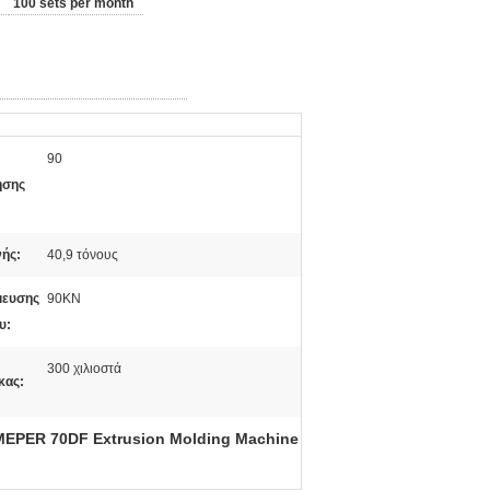
100 sets per month
90
ησης
ής:
40,9 τόνους
μευσης
90KN
υ:
300 χιλιοστά
κας:
MEPER 70DF Extrusion Molding Machine