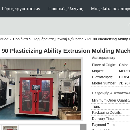
Γύρος εργοστασίων
Ποιοτικός έλεγχος
Μας ελάτε σε επαφ
ελίδα
Προϊόντα
Φορμάροντας μηχανή εξώθησης
PE 90 Plasticizing Abili
 90 Plasticizing Ability Extrusion Molding Ma
Λεπτομέρειες:
Place of Origin:
China
Μάρκα:
MEPE
Πιστοποίηση:
CE/IS
Model Number:
7D 70
Πληρωμής & Αποστολή
Minimum Order Quantity
Τιμή:
Packaging Details:
Delivery Time:
Payment Terms: