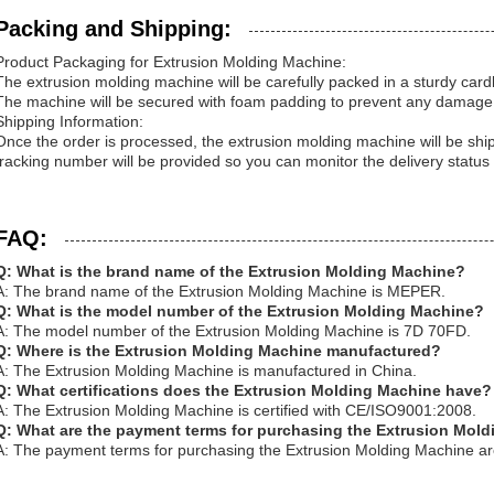
Packing and Shipping:
Product Packaging for Extrusion Molding Machine:
The extrusion molding machine will be carefully packed in a sturdy card
The machine will be secured with foam padding to prevent any damage 
Shipping Information:
Once the order is processed, the extrusion molding machine will be ship
tracking number will be provided so you can monitor the delivery status
FAQ:
Q: What is the brand name of the Extrusion Molding Machine?
A: The brand name of the Extrusion Molding Machine is MEPER.
Q: What is the model number of the Extrusion Molding Machine?
A: The model number of the Extrusion Molding Machine is 7D 70FD.
Q: Where is the Extrusion Molding Machine manufactured?
A: The Extrusion Molding Machine is manufactured in China.
Q: What certifications does the Extrusion Molding Machine have?
A: The Extrusion Molding Machine is certified with CE/ISO9001:2008.
Q: What are the payment terms for purchasing the Extrusion Mol
A: The payment terms for purchasing the Extrusion Molding Machine ar