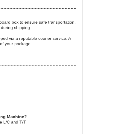
board box to ensure safe transportation.
during shipping.
ped via a reputable courier service. A
 of your package.
ding Machine?
e L/C and T/T.