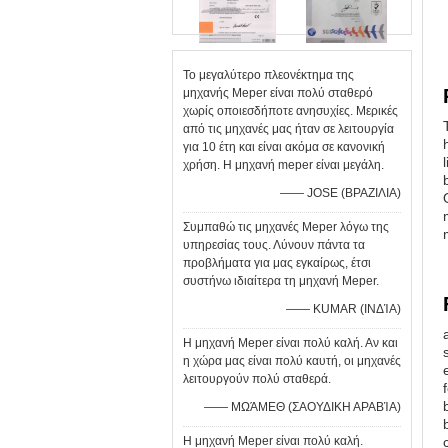
Το μεγαλύτερο πλεονέκτημα της
μηχανής Meper είναι πολύ σταθερό
χωρίς οποιεσδήποτε ανησυχίες. Μερικές
από τις μηχανές μας ήταν σε λειτουργία
για 10 έτη και είναι ακόμα σε κανονική
χρήση. Η μηχανή meper είναι μεγάλη.
—— JOSE (ΒΡΑΖΙΛΙΑ)
Συμπαθώ τις μηχανές Meper λόγω της
υπηρεσίας τους. Λύνουν πάντα τα
προβλήματα για μας εγκαίρως, έτσι
συστήνω ιδιαίτερα τη μηχανή Meper.
—— KUMAR (ΙΝΔΊΑ)
Η μηχανή Meper είναι πολύ καλή. Αν και
η χώρα μας είναι πολύ καυτή, οι μηχανές
λειτουργούν πολύ σταθερά.
—— ΜΩΆΜΕΘ (ΣΑΟΥΔΙΚΗ ΑΡΑΒΊΑ)
Η μηχανή Meper είναι πολύ καλή.