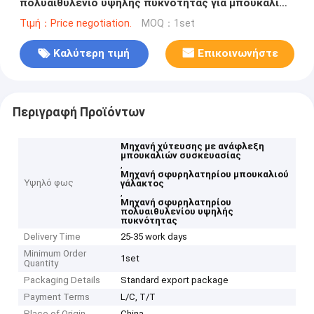
πολυαιθυλένιο υψηλής πυκνότητας για μπουκάλι
γάλακτος
Τιμή：Price negotiation.
MOQ：1set
Καλύτερη τιμή
Επικοινωνήστε
Περιγραφή Προϊόντων
Μηχανή χύτευσης με ανάφλεξη
μπουκαλιών συσκευασίας
,
Μηχανή σφυρηλατηρίου μπουκαλιού
Υψηλό φως
γάλακτος
,
Μηχανή σφυρηλατηρίου
πολυαιθυλενίου υψηλής
πυκνότητας
Delivery Time
25-35 work days
Minimum Order
1set
Quantity
Packaging Details
Standard export package
Payment Terms
L/C, T/T
Place of Origin
China