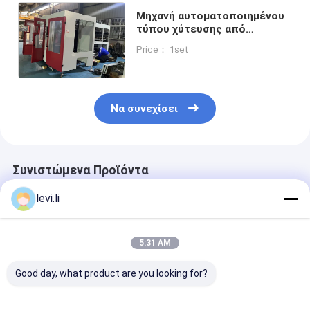
Μηχανή αυτοματοποιημένου
τύπου χύτευσης από
πολυαιθυλένιο υψηλής
Price： 1set
πυκνότητας για μπουκάλι
γάλακτος
Να συνεχίσει
Συνιστώμενα Προϊόντα
levi.li
5:31 AM
Good day, what product are you looking for?
Διπλή σταθμός
Οικονομική
μηχανή χύτευ