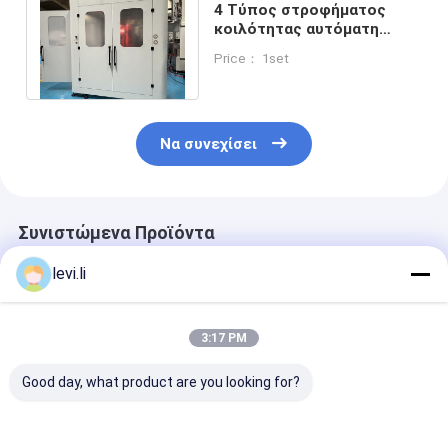
4 Τύπος στροφήματος
κοιλότητας αυτόματη
μηχανή χύτευσης για
Price： 1set
μπουκάλι γάλακτος
Να συνεχίσει
Συνιστώμενα Προϊόντα
levi.li
3:17 PM
Good day, what product are you looking for?
Διπλή σταθμός
Οικονομική
μηχανή χύτευ
πλήρως αυτόματη
Αυτόματη Μηχανή
χτυπήματος h