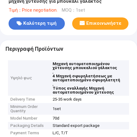
μηχανή χύτευσης για μπουκάλι γάλακτος
Τιμή：Price negotiation.
MOQ：1set
Καλύτερη τιμή
Επικοινωνήστε
Περιγραφή Προϊόντων
Μηχανή αυτοματοποιημένου
χύτευσης μπουκαλιού γάλακτος
,
4 Μηχανή σφυρηλατήσεως με
Υψηλό φως
αυτοματοποιημένο σφυρηλατητή
,
Τύπος εναλλαγής Μηχανή
αυτοματοποιημένου χύτευσης
Delivery Time
25-35 work days
Minimum Order
1set
Quantity
Model Number
70d
Packaging Details
Standard export package
Payment Terms
L/C, T/T