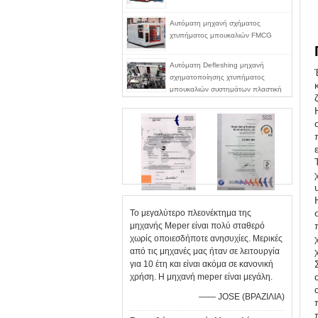
Αυτόματη μηχανή σχήματος
χτυπήματος μπουκαλιών FMCG
Αυτόματη Defleshing μηχανή
σχηματοποίησης χτυπήματος
μπουκαλιών συστημάτων πλαστική
Το μεγαλύτερο πλεονέκτημα της
μηχανής Meper είναι πολύ σταθερό
χωρίς οποιεσδήποτε ανησυχίες. Μερικές
από τις μηχανές μας ήταν σε λειτουργία
για 10 έτη και είναι ακόμα σε κανονική
χρήση. Η μηχανή meper είναι μεγάλη.
—— JOSE (ΒΡΑΖΙΛΙΑ)