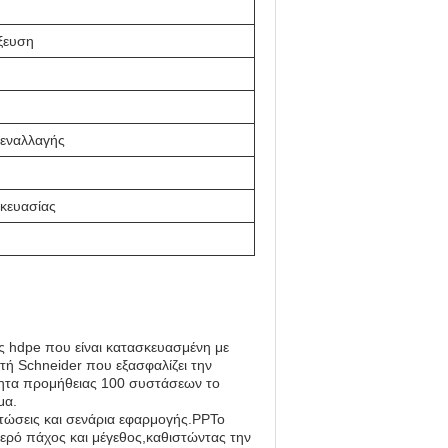
ξευση
εναλλαγής
σκευασίας
 hdpe που είναι κατασκευασμένη με
τή Schneider που εξασφαλίζει την
τητα προμήθειας 100 συστάσεων το
μα.
τώσεις και σενάρια εφαρμογής.PPΤο
ερό πάχος και μέγεθος,καθιστώντας την