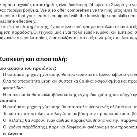
Η ομάδα τεχνικής υποστήριξης είναι διαθέσιμη 24 ώρες το 24ωρο για να
σας παρέχει βοήθεια. We also offer comprehensive training programs f
to ensure that your team is equipped with the knowledge and skills nee
machine effectively.
Στο κέντρο εξυπηρέτησης, έχουμε ένα ευρύ φάσμα ανταλλακτικών και εξ
άμεση παράδοση.Οι τεχνικοί μας είναι πολύ εξειδικευμένοι και έμπειρο
μηχανών σφυρηλατηρίου, διασφαλίζοντας ότι ο εξοπλισμός σας λειτουργε
Συσκευή και αποστολή:
Συσκευασία του προϊόντος:
Η αυτόματη μηχανή χύτευσης θα συσκευαστεί σε ξύλινο κιβώτιο για 
Όλα τα απαραίτητα μέρη και συστατικά θα είναι ασφαλισμένα και προ
φυσαλίδων.
Η συσκευασία θα περιλαμβάνει επίσης εγχειρίδιο χρήσης και οδηγό ε
Ναυτιλία:
Η αυτόματη μηχανή χύτευσης θα αποσταλεί μέσω ενός αξιόπιστου μ
Το κόστος αποστολής υπολογίζεται με βάση τον προορισμό και το βά
Οι πελάτες θα λάβουν έναν αριθμό παρακολούθησης για την παραγγε
Οι χρόνοι παράδοσης μπορεί να διαφέρουν ανάλογα με τον προορισ
επιλέγεται.