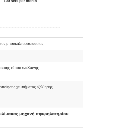
100 sets per month
τος μπουκάλι συσκευασίας
ίεσης τύπου εναλλαγής
οποίησης χτυπήματος εξώθησης
κλίμακας μηχανή σφυρηλατηρίου
,