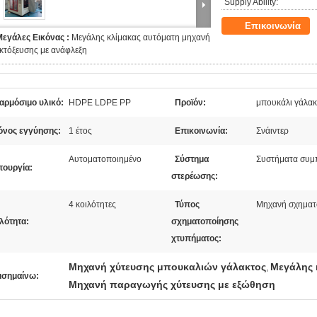
Supply Ability:
Επικοινωνία
Μεγάλες Εικόνας :
Μεγάλης κλίμακας αυτόματη μηχανή
κτόξευσης με ανάφλεξη
αρμόσιμο υλικό:
HDPE LDPE PP
Προϊόν:
μπουκάλι γάλακ
όνος εγγύησης:
1 έτος
Επικοινωνία:
Σνάιντερ
Αυτοματοποιημένο
Σύστημα
Συστήματα συμπ
τουργία:
στερέωσης:
4 κοιλότητες
Τύπος
Μηχανή σχηματ
λότητα:
σχηματοποίησης
χτυπήματος:
Μηχανή χύτευσης μπουκαλιών γάλακτος
Μεγάλης 
,
ισημαίνω:
Μηχανή παραγωγής χύτευσης με εξώθηση