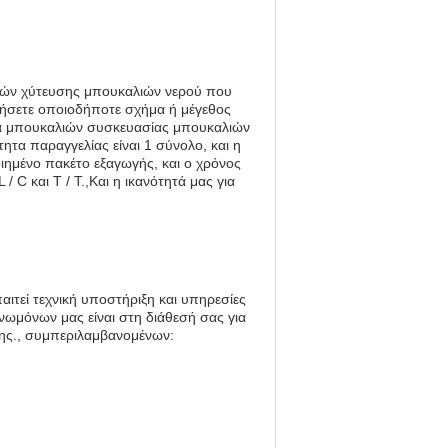
χανών χύτευσης μπουκαλιών νερού που
γήσετε οποιοδήποτε σχήμα ή μέγεθος
ργία μπουκαλιών συσκευασίας μπουκαλιών
τα παραγγελίας είναι 1 σύνολο, και η
οιημένο πακέτο εξαγωγής, και ο χρόνος
C και T / T.,Και η ικανότητά μας για
ιτεί τεχνική υποστήριξη και υπηρεσίες
νωμόνων μας είναι στη διάθεσή σας για
ης., συμπεριλαμβανομένων: