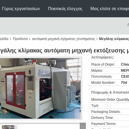
Γύρος εργοστασίων
Ποιοτικός έλεγχος
Μας ελάτε σε επαφ
ελίδα
Προϊόντα
αυτόματη μηχανή σχήματος χτυπήματος
Μεγάλης κλίμακας
γάλης κλίμακας αυτόματη μηχανή εκτόξευσης 
Λεπτομέρειες:
Place of Origin:
Chin
Μάρκα:
MEP
Πιστοποίηση:
CE/I
Model Number:
70d
Πληρωμής & Αποστολή
Minimum Order Quantity
Τιμή:
Packaging Details:
Delivery Time:
Payment Terms: