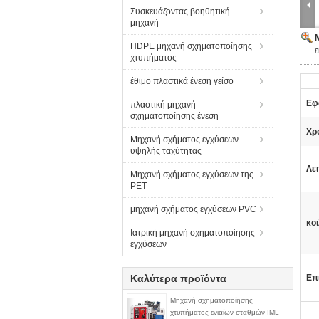
Συσκευάζοντας βοηθητική
μηχανή
HDPE μηχανή σχηματοποίησης
ε
χτυπήματος
έθιμο πλαστικά ένεση γείσο
Εφ
πλαστική μηχανή
σχηματοποίησης ένεση
Χρ
Μηχανή σχήματος εγχύσεων
υψηλής ταχύτητας
Λει
Μηχανή σχήματος εγχύσεων της
PET
μηχανή σχήματος εγχύσεων PVC
κοι
Ιατρική μηχανή σχηματοποίησης
εγχύσεων
Καλύτερα προϊόντα
Επ
Μηχανή σχηματοποίησης
χτυπήματος ενιαίων σταθμών IML