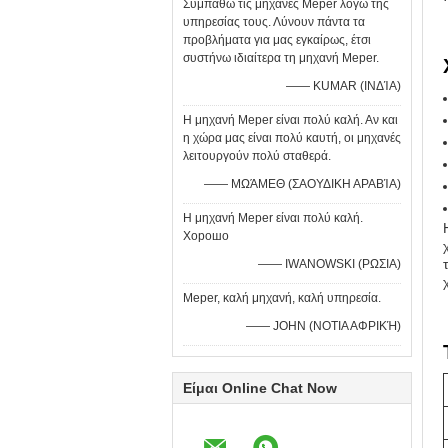
Συμπαθώ τις μηχανές Meper λόγω της
υπηρεσίας τους. Λύνουν πάντα τα
προβλήματα για μας εγκαίρως, έτσι
συστήνω ιδιαίτερα τη μηχανή Meper.
—— KUMAR (ΙΝΔΊΑ)
Η μηχανή Meper είναι πολύ καλή. Αν και
η χώρα μας είναι πολύ καυτή, οι μηχανές
λειτουργούν πολύ σταθερά.
—— ΜΩΆΜΕΘ (ΣΑΟΥΔΙΚΗ ΑΡΑΒΊΑ)
Η μηχανή Meper είναι πολύ καλή.
Хорошо
—— IWANOWSKI (ΡΩΣΙΑ)
Meper, καλή μηχανή, καλή υπηρεσία.
—— JOHN (ΝΟΤΙΑ ΑΦΡΙΚΉ)
Είμαι Online Chat Now