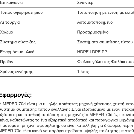
Επικοινωνία
Σνάιντερ
Τύπος σφυρηλατηρίου
Τυποποίηση με ένεση με εκτό
Λειτουργία
Αυτοματοποιημένο
Χρώμα
Προσαρμοσμένο
Σύστημα σύσφιξης
Συστήματα συμπίεσης τύπου 
Εφαρμόσιμο υλικό
HDPE LDPE PP
Προϊόν
Φιαλάκι γάλακτος Φιαλάκι συ
Χρόνος εγγύησης
1 έτος
Εφαρμογές:
Η MEPER 70d είναι μια υψηλής ποιότητας μηχανή χύτευσης χτυπήματος
σύστημα συμπίεσης τύπου εναλλαγής.Είναι εξοπλισμένο με έναν επακρι
αξιόπιστη και σταθερή απόδοση της μηχανήςΤο MEPER 70d έχει ικανό
μήνα, καθιστώντας το ένα εξαιρετικά αποδοτικό και παραγωγικό μηχάνη
Η αυτόματη μηχανή σφυρηλατηρίου είναι κατάλληλη για διάφορες περιπ
MEPER 70d είναι ικανό να παράγει προϊόντα υψηλής ποιότητας με σταθ