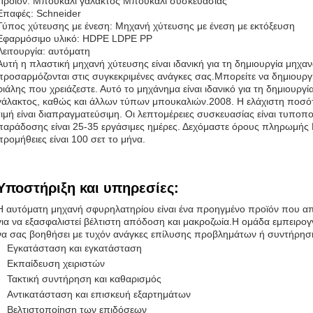
Προϊόν: Μπουκάλι γάλακτος Μπουκάλι συσκευασίας
Επαφές: Schneider
Τύπος χύτευσης με ένεση: Μηχανή χύτευσης με ένεση με εκτόξευση
Εφαρμόσιμο υλικό: HDPE LDPE PP
Λειτουργία: αυτόματη
Αυτή η πλαστική μηχανή χύτευσης είναι ιδανική για τη δημιουργία μη
προσαρμόζονται στις συγκεκριμένες ανάγκες σας.Μπορείτε να δημιουρ
φιάλης που χρειάζεστε. Αυτό το μηχάνημα είναι ιδανικό για τη δημιου
γάλακτος, καθώς και άλλων τύπων μπουκαλιών.2008. Η ελάχιστη ποσότη
τιμή είναι διαπραγματεύσιμη. Οι λεπτομέρειες συσκευασίας είναι τυποπ
παράδοσης είναι 25-35 εργάσιμες ημέρες. Δεχόμαστε όρους πληρωμής L / 
προμήθειες είναι 100 σετ το μήνα.
Υποστήριξη και υπηρεσίες:
Η αυτόματη μηχανή σφυρηλατηρίου είναι ένα προηγμένο προϊόν που απα
για να εξασφαλιστεί βέλτιστη απόδοση και μακροζωία.Η ομάδα εμπειρογ
να σας βοηθήσει με τυχόν ανάγκες επίλυσης προβλημάτων ή συντήρησ
Εγκατάσταση και εγκατάσταση
Εκπαίδευση χειριστών
Τακτική συντήρηση και καθαρισμός
Αντικατάσταση και επισκευή εξαρτημάτων
Βελτιστοποίηση των επιδόσεων