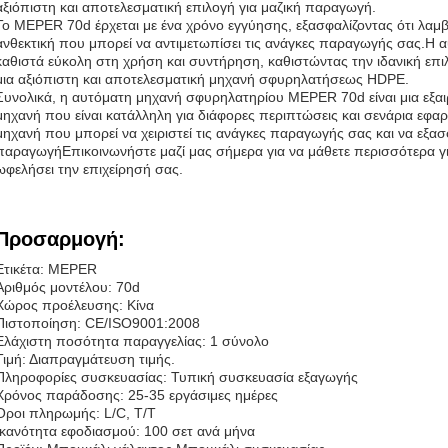
αξιόπιστη και αποτελεσματική επιλογή για μαζική παραγωγή.
Το MEPER 70d έρχεται με ένα χρόνο εγγύησης, εξασφαλίζοντας ότι λαμβ
ανθεκτική που μπορεί να αντιμετωπίσει τις ανάγκες παραγωγής σας.Η α
καθιστά εύκολη στη χρήση και συντήρηση, καθιστώντας την ιδανική επιλ
μια αξιόπιστη και αποτελεσματική μηχανή σφυρηλατήσεως HDPE.
Συνολικά, η αυτόματη μηχανή σφυρηλατηρίου MEPER 70d είναι μια εξαι
μηχανή που είναι κατάλληλη για διάφορες περιπτώσεις και σενάρια εφαρμ
μηχανή που μπορεί να χειριστεί τις ανάγκες παραγωγής σας και να εξα
παραγωγήΕπικοινωνήστε μαζί μας σήμερα για να μάθετε περισσότερα γ
ωφελήσει την επιχείρησή σας.
Προσαρμογή:
Ετικέτα: MEPER
Αριθμός μοντέλου: 70d
Χώρος προέλευσης: Κίνα
Πιστοποίηση: CE/ISO9001:2008
Ελάχιστη ποσότητα παραγγελίας: 1 σύνολο
Τιμή: Διαπραγμάτευση τιμής.
Πληροφορίες συσκευασίας: Τυπική συσκευασία εξαγωγής
Χρόνος παράδοσης: 25-35 εργάσιμες ημέρες
Όροι πληρωμής: L/C, T/T
Ικανότητα εφοδιασμού: 100 σετ ανά μήνα