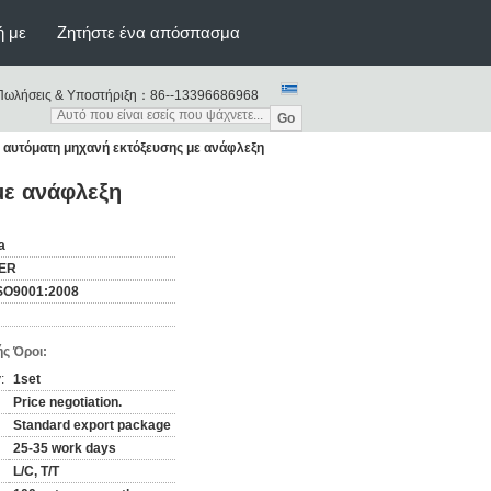
ή με
Ζητήστε ένα απόσπασμα
Πωλήσεις & Υποστήριξη：
86--13396686968
Go
 αυτόματη μηχανή εκτόξευσης με ανάφλεξη
με ανάφλεξη
a
ER
SO9001:2008
ς Όροι:
:
1set
Price negotiation.
Standard export package
25-35 work days
L/C, T/T