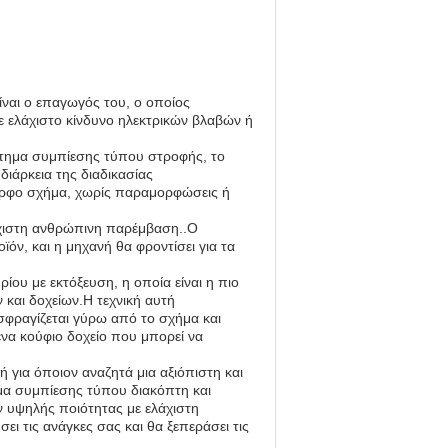
ίναι ο επαγωγός του, ο οποίος
ε ελάχιστο κίνδυνο ηλεκτρικών βλαβών ή
στημα συμπίεσης τύπου στροφής, το
διάρκεια της διαδικασίας
ορφο σχήμα, χωρίς παραμορφώσεις ή
λάχιστη ανθρώπινη παρέμβαση..Ο
ϊόν, και η μηχανή θα φροντίσει για τα
ου με εκτόξευση, η οποία είναι η πιο
και δοχείων.Η τεχνική αυτή
σφραγίζεται γύρω από το σχήμα και
ένα κούφιο δοχείο που μπορεί να
ή για όποιον αναζητά μια αξιόπιστη και
α συμπίεσης τύπου διακόπτη και
ν υψηλής ποιότητας με ελάχιστη
ει τις ανάγκες σας και θα ξεπεράσει τις