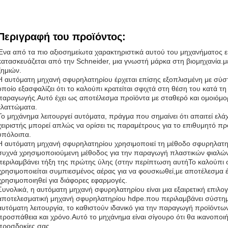
Περιγραφή του προϊόντος:
Ένα από τα πιο αξιοσημείωτα χαρακτηριστικά αυτού του μηχανήματος ε
κατασκευάζεται από την Schneider, μια γνωστή μάρκα στη βιομηχανία.μ
ζημιών.
Η αυτόματη μηχανή σφυρηλατηρίου έρχεται επίσης εξοπλισμένη με σύ
οποίο εξασφαλίζει ότι το καλούπι κρατείται σφιχτά στη θέση του κατά τη 
παραγωγής.Αυτό έχει ως αποτέλεσμα προϊόντα με σταθερό και ομοιόμ
ελαττώματα.
Το μηχάνημα λειτουργεί αυτόματα, πράγμα που σημαίνει ότι απαιτεί ε
χειριστής μπορεί απλώς να ορίσει τις παραμέτρους για το επιθυμητό προ
υπόλοιπα.
Η αυτόματη μηχανή σφυρηλατηρίου χρησιμοποιεί τη μέθοδο σφυρηλατηρί
συχνά χρησιμοποιούμενη μέθοδος για την παραγωγή πλαστικών φιαλών 
περιλαμβάνει τήξη της πρώτης ύλης (στην περίπτωση αυτήΤο καλούπι 
χρησιμοποιείται συμπιεσμένος αέρας για να φουσκωθεί,με αποτέλεσμα 
χρησιμοποιηθεί για διάφορες εφαρμογές.
Συνολικά, η αυτόματη μηχανή σφυρηλατηρίου είναι μια εξαιρετική επιλογ
αποτελεσματική μηχανή σφυρηλατηρίου hdpe.που περιλαμβάνει σύστημ
αυτόματη λειτουργία, το καθιστούν ιδανικό για την παραγωγή προϊόντω
προσπάθεια και χρόνο.Αυτό το μηχάνημα είναι σίγουρο ότι θα ικανοποιήσ
προσδοκίες σας..