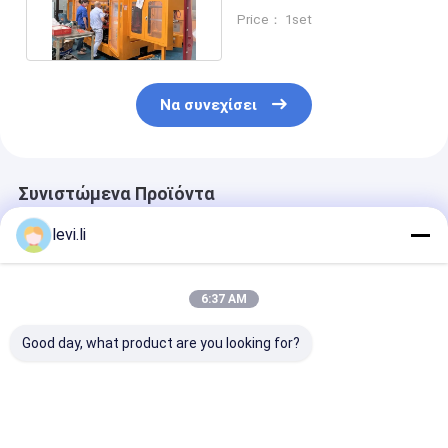
ανάφλεξη μπουκαλιών
Price： 1set
γάλακτος
Να συνεχίσει
Συνιστώμενα Προϊόντα
levi.li
6:37 AM
Good day, what product are you looking for?
Διπλή σταθμός
Οικονομική
μηχανή χύτευ
πλήρως αυτόματη
Αυτόματη Μηχανή
χτυπήματος h
μηχανή
Φύσησης με
σύστημα IML 
σφυρηλατηρίου
Ενσωματωμένο
100