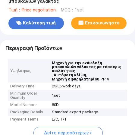
μπουκαλιών γάλακτος
Τιμή：Price negotiation.
MOQ：1set
Καλύτερη τιμή
Επικοινωνήστε
Περιγραφή Προϊόντων
Μηχανή για την ανάφλεξη
μπουκαλιών γάλακτος με τέσσερις
Υψηλό φως
κοιλότητες
,
,
Αυτόματη κλίψη
Μηχανή σφυρηλατηρίου PP 4
Delivery Time
25-35 work days
Minimum Order
1set
Quantity
Model Number
80D
Packaging Details
Standard export package
Payment Terms
L/C, T/T
Δείτε περισσότερων