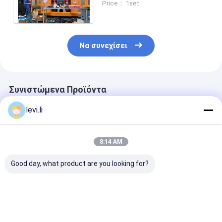
Price： 1set
γάλακτος με επαφή
Schneider
Να συνεχίσει
Συνιστώμενα Προϊόντα
levi.li
8:14 AM
Good day, what product are you looking for?
Διπλή σταθμός
Οικονομική
μηχανή χύτευ
πλήρως αυτόματη
Αυτόματη Μηχανή
χτυπήματος h
μηχανή
Φύσησης με
σύστημα IML 
σφυρηλατηρίου
Ενσωματωμένο
100
κατασκευή
Χαρακτηριστικό Iml
Καλύτερη τιμή
Καλύτερη τιμή
Καλύτερη 