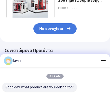
Συστήματα συμπίεσης
Φιαλίδας για κατοικίδια
Price： 1set
ζώα
Να συνεχίσει
Συνιστώμενα Προϊόντα
levi.li
8:42 AM
Good day, what product are you looking for?
Διπλή σταθμός
Οικονομική
μηχανή χύτευ
πλήρως αυτόματη
Αυτόματη Μηχανή
χτυπήματος h
μηχανή
Φύσησης με
σύστημα IML 
σφυρηλατηρίου
Ενσωματωμένο
100