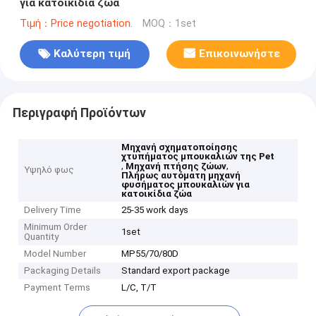
για κατοικίδια ζώα
Τιμή：Price negotiation.
MOQ：1set
Καλύτερη τιμή
Επικοινωνήστε
Περιγραφή Προϊόντων
Μηχανή σχηματοποίησης
χτυπήματος μπουκαλιών της Pet
,
,
Μηχανή πτήσης ζώων
Υψηλό φως
Πλήρως αυτόματη μηχανή
φυσήματος μπουκαλιών για
κατοικίδια ζώα
Delivery Time
25-35 work days
Minimum Order
1set
Quantity
Model Number
MP55/70/80D
Packaging Details
Standard export package
Payment Terms
L/C, T/T