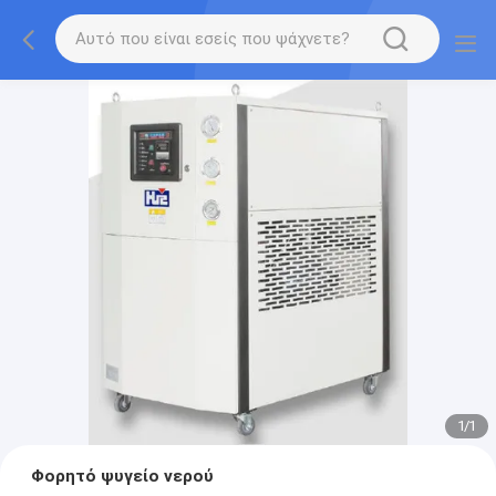
1
/
1
Φορητό ψυγείο νερού