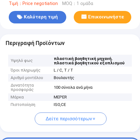
Τιμή：Price negotiation
MOQ：1 ομάδα
Καλύτερη τιμή
Επικοινωνήστε
Περιγραφή Προϊόντων
,
πλαστική βοηθητική μηχανή
Υψηλό φως
πλαστικά βοηθητικού εξοπλισμού
Όροι πληρωμής
L / C, T / T
Αριθμό μοντέλου
Βουλευτής
Δυνατότητα
100 σύνολα ανά μήνα
προσφοράς
Μάρκα
MEPER
Πιστοποίηση
ISO,CE
Δείτε περισσότερων