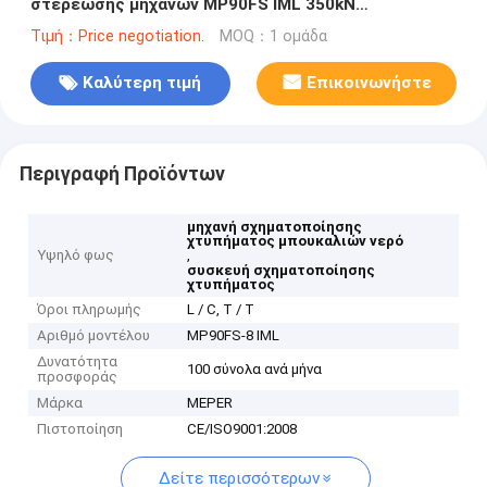
στερέωσης μηχανών MP90FS IML 350kN
σχηματοποίησης χτυπήματος εξώθησης
Τιμή：Price negotiation.
MOQ：1 ομάδα
Καλύτερη τιμή
Επικοινωνήστε
Περιγραφή Προϊόντων
μηχανή σχηματοποίησης
χτυπήματος μπουκαλιών νερό
Υψηλό φως
,
συσκευή σχηματοποίησης
χτυπήματος
Όροι πληρωμής
L / C, T / T
Αριθμό μοντέλου
MP90FS-8 IML
Δυνατότητα
100 σύνολα ανά μήνα
προσφοράς
Μάρκα
MEPER
Πιστοποίηση
CE/ISO9001:2008
Δείτε περισσότερων