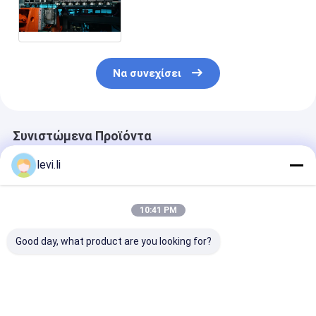
μηχανών MP90FS IML 350kN
σχηματοποίησης χτυπήματος
εξώθησης
Να συνεχίσει
Συνιστώμενα Προϊόντα
levi.li
10:41 PM
Good day, what product are you looking for?
Διπλή σταθμός
Οικονομική
μηχανή χύτευ
πλήρως αυτόματη
Αυτόματη Μηχανή
χτυπήματος h
μηχανή
Φύσησης με
σύστημα IML 
σφυρηλατηρίου
Ενσωματωμένο
100