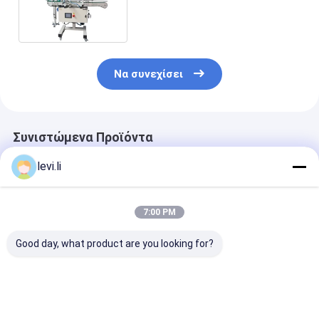
διαρροών μπουκαλιών
Να συνεχίσει
Συνιστώμενα Προϊόντα
levi.li
7:00 PM
Good day, what product are you looking for?
Πλαστική μηχανή
Πλήρως αυτόματη
Βιομηχανικά
δοκιμής διαρροών
μηχανή
συσκευάζοντ
μπουκαλιών
μαρκαρίσματος
αυτόματα
φορμών IML
καλύμματα Wa