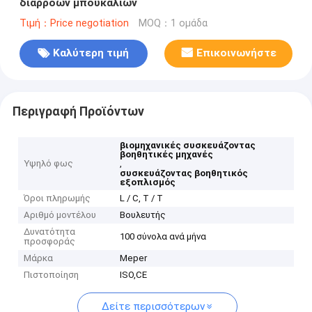
διαρροών μπουκαλιών
Τιμή：Price negotiation
MOQ：1 ομάδα
Καλύτερη τιμή
Επικοινωνήστε
Περιγραφή Προϊόντων
βιομηχανικές συσκευάζοντας
βοηθητικές μηχανές
Υψηλό φως
,
συσκευάζοντας βοηθητικός
εξοπλισμός
Όροι πληρωμής
L / C, T / T
Αριθμό μοντέλου
Βουλευτής
Δυνατότητα
100 σύνολα ανά μήνα
προσφοράς
Μάρκα
Meper
Πιστοποίηση
ISO,CE
Δείτε περισσότερων